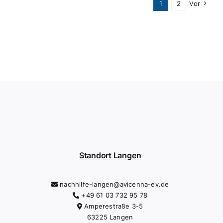
1
2
Vor
Standort Langen
nachhilfe-langen@avicenna-ev.de
+49 61 03 732 95 78
Amperestraße 3-5
63225 Langen