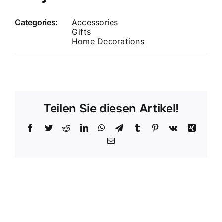
Categories:
Accessories
Gifts
Home Decorations
Teilen Sie diesen Artikel!
Facebook
Twitter
Reddit
LinkedIn
WhatsApp
Telegram
Tumblr
Pinterest
Vk
Xing
E-
Mail