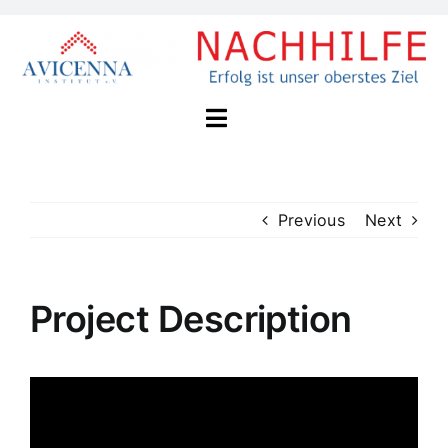
Zum
Inhalt
springen
Toggle
Navigation
Home
Previous
Next
Unser Konzept
Project Description
Nachhilfe
Über Avicenna