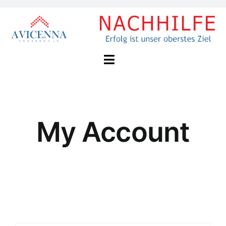
Zum
Inhalt
springen
Toggle
Navigation
Home
My Account
Unser Konzept
Nachhilfe
Über Avicenna